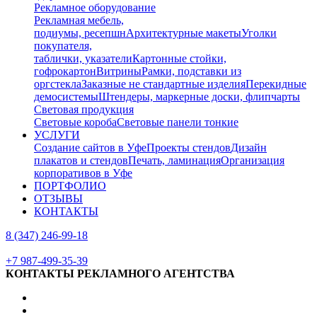
Рекламное оборудование
Рекламная мебель,
подиумы, ресепшн
Архитектурные макеты
Уголки
покупателя,
таблички, указатели
Картонные стойки,
гофрокартон
Витрины
Рамки, подставки из
оргстекла
Заказные не стандартные изделия
Перекидные
демосистемы
Штендеры, маркерные доски, флипчарты
Световая продукция
Световые короба
Световые панели тонкие
УСЛУГИ
Создание сайтов в Уфе
Проекты стендов
Дизайн
плакатов и стендов
Печать, ламинация
Организация
корпоративов в Уфе
ПОРТФОЛИО
ОТЗЫВЫ
КОНТАКТЫ
8 (347) 246-99-18
+7 987-499-35-39
КОНТАКТЫ РЕКЛАМНОГО АГЕНТСТВА