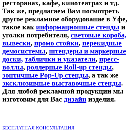
ресторанах, кафе, кинотеатрах и тд.
Так же, предлагаем Вам посмотреть
другое рекламное оборудование в Уфе,
такое как
информационные стенды
и
уголки потребителя,
световые короба,
вывески
,
промо стойки
,
перекидные
демосистемы
,
штендеры и маркерные
доски,
таблички и указатели
,
пресс-
воллы
,
роллерные Roll-up стенды
,
зонтичные Pop-Up стенды
, а так же
эксклюзивные выставочные стенды
.
Для любой рекламной продукции мы
изготовим для Вас
дизайн
изделия.
БЕСПЛАТНАЯ КОНСУЛЬТАЦИЯ