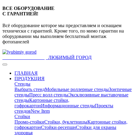
ВСЕ ОБОРУДОВАНИЕ
С ГАРАНТИЕЙ!
Всё оборудование которое мы предоставляем и оснащаем
технически с гарантией. Кроме того, по мимо гарантии на
оборудовании мы выполняем бесплатный монтаж
фотопанелей
ЛЮБИМЫЙ ГОРОД
Рекламное агентство в Уфе
ГЛАВНАЯ
ПРОДУКЦИЯ
Стенды
Выбрать стенд
Мобильные роллерные стенды
Зонтичные
стенды
Пресс волл стенды
Эксклюзивные выставочные
стенды
Картонные стойки,
гофрокартон
Информационные стенды
Проекты
стендов
New Item
Стойки
Промо-стойки
Стойки, буклетницы
Картонные стойки,
гофрокартон
Стойки-ресепшн
Стойки для охраны
здоровья